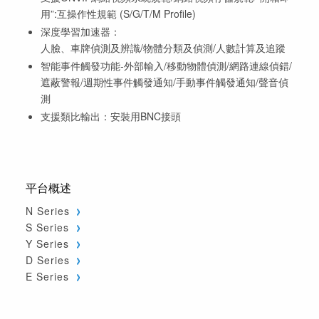
用”:互操作性規範 (S/G/T/M Profile)
深度學習加速器：
人臉、車牌偵測及辨識/物體分類及偵測/人數計算及追蹤
智能事件觸發功能-外部輸入/移動物體偵測/網路連線偵錯/
遮蔽警報/週期性事件觸發通知/手動事件觸發通知/聲音偵
測
支援類比輸出：安裝用BNC接頭
平台概述
N Series
S Series
Y Series
D Series
E Series