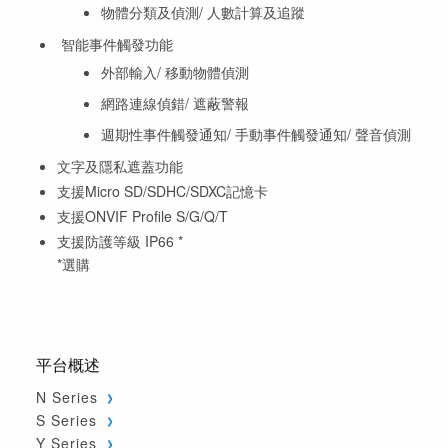
物體分類及偵測/ 人數計算及追蹤
智能事件觸發功能
外部輸入/ 移動物體偵測
網路連線偵錯/ 遮蔽警報
週期性事件觸發通知/ 手動事件觸發通知/ 聲音偵測
文字及隱私遮蓋功能
支援Micro SD/SDHC/SDXC記憶卡
支援ONVIF Profile S/G/Q/T
支援防護等級 IP66 *
*選購
平台概述
N Series
S Series
Y Series